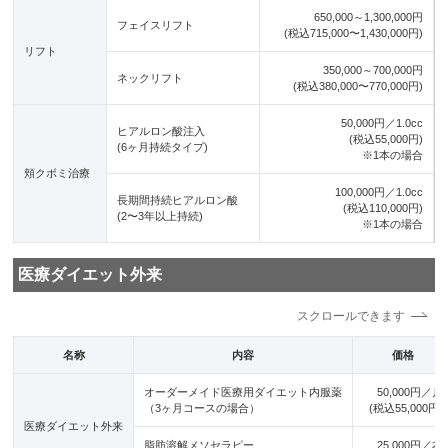
650,000～1,300,000円
フェイスリフト
(税込715,000〜1,430,000円)
リフト
350,000～700,000円
ネックリフト
(税込380,000〜770,000円)
50,000円／1.0cc
ヒアルロン酸注入
(税込55,000円)
(6ヶ月持続タイプ)
※1本の場合
頬クボミ治療
100,000円／1.0cc
長期間持続ヒアルロン酸
(税込110,000円)
(2〜3年以上持続)
※1本の場合
医療ダイエット外来
名称
内容
価格
オーダーメイド医療用ダイエット内服薬
50,000円／月
（3ヶ月コースの場合）
(税込55,000円)
医療ダイエット外来
脂肪溶解メソセラピー
25,000円／本