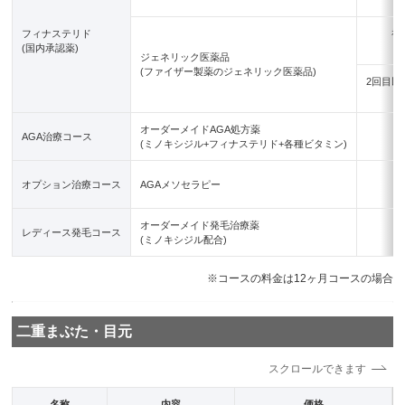
フィナステリド
初
(国内承認薬)
ジェネリック医薬品
(ファイザー製薬のジェネリック医薬品)
2回目以
オーダーメイドAGA処方薬
AGA治療コース
(ミノキシジル+フィナステリド+各種ビタミン)
オプション治療コース
AGAメソセラピー
オーダーメイド発毛治療薬
レディース発毛コース
(ミノキシジル配合)
※コースの料金は12ヶ月コースの場合
二重まぶた・目元
名称
内容
価格