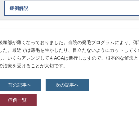
症例解説
治療内容
オーダーメイドAGA処方薬
後頭部が薄くなっておりました。当院の発毛プログラムにより、薄
した。最近では薄毛を生かしたり、目立たないようにカットしてく
AGAメソセラピー
し、いくらアレンジしてもAGAは進行しますので、根本的な解決と
治療方法
で治療を受けることが大切です。
オーダーメイドAGA処方薬：内服薬治療
前の記事へ
次の記事へ
AGAメソセラピー：ローラー状の器具で薬剤を注入する
副作用（リスク）について
症例一覧
AGAメソセラピーは施術によって痛み、赤み、微細な出血が
療薬には動悸、一時的な血圧低下、初期脱毛、体毛の増加 等
副作用については医師が詳しく説明させていただきますので
にお聞きください。